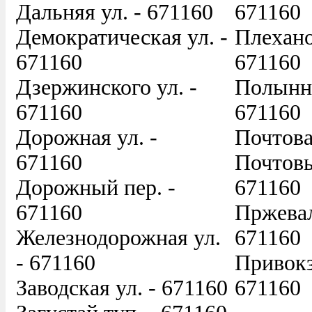
Дальняя ул. - 671160
671160
Демократическая ул. -
Плехано
671160
671160
Дзержинского ул. -
Полынна
671160
671160
Дорожная ул. -
Почтова
671160
Почтовы
Дорожный пер. -
671160
671160
Пржевал
Железнодорожная ул.
671160
- 671160
Привокз
Заводская ул. - 671160
671160