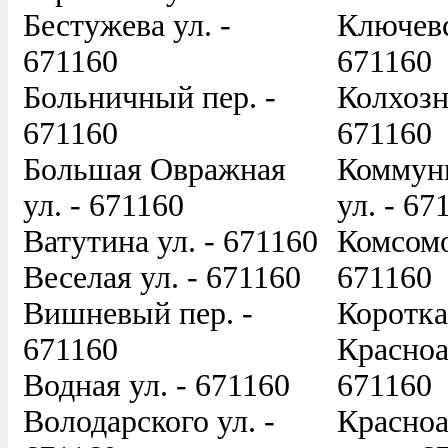
Бестужева ул. -
Ключевс
671160
671160
Больничный пер. -
Колхозна
671160
671160
Большая Овражная
Коммун
ул. - 671160
ул. - 67
Ватутина ул. - 671160
Комсомо
Веселая ул. - 671160
671160
Вишневый пер. -
Коротка
671160
Красноа
Водная ул. - 671160
671160
Володарского ул. -
Красно