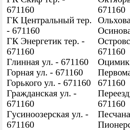
671160
671160
ГК Центральный тер.
Ольхова
- 671160
Осинова
ГК Энергетик тер. -
Островс
671160
671160
Глинная ул. - 671160
Оцимика
Горная ул. - 671160
Первома
Горького ул. - 671160
671160
Гражданская ул. -
Переезд
671160
671160
Гусиноозерская ул. -
Песчана
671160
Пионерс