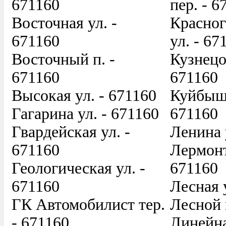
671160
пер. - 6
Восточная ул. -
Красног
671160
ул. - 67
Восточный п. -
Кузнецов
671160
671160
Высокая ул. - 671160
Куйбыше
Гагарина ул. - 671160
671160
Гвардейская ул. -
Ленина 
671160
Лермонт
Геологическая ул. -
671160
671160
Лесная 
ГК Автомобилист тер.
Лесной 
- 671160
Линейна