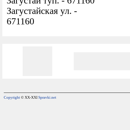
Загустай туп. - 671160
Загустайская ул. -
671160
Copyright
© XX-XXI
Spravki.net