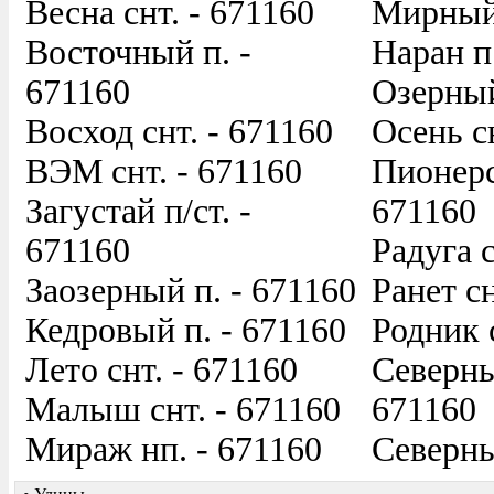
Весна снт. - 671160
Мирный 
Восточный п. -
Наран п
671160
Озерный
Восход снт. - 671160
Осень с
ВЭМ снт. - 671160
Пионерс
Загустай п/ст. -
671160
671160
Радуга с
Заозерный п. - 671160
Ранет сн
Кедровый п. - 671160
Родник 
Лето снт. - 671160
Северны
Малыш снт. - 671160
671160
Мираж нп. - 671160
Северны