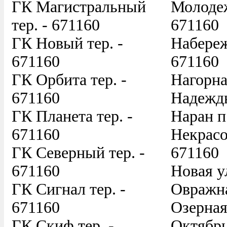
ГК Магистральный
Молодеж
тер. - 671160
671160
ГК Новый тер. -
Набереж
671160
671160
ГК Орбита тер. -
Нагорна
671160
Надежды
ГК Планета тер. -
Наран п
671160
Некрасов
ГК Северный тер. -
671160
671160
Новая у
ГК Сигнал тер. -
Овражна
671160
Озерная
ГК Скиф тер. -
Октябрь