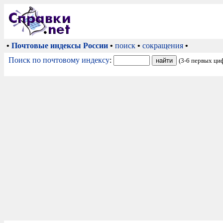
•
Почтовые индексы России
•
поиск
•
сокращения
•
Поиск по почтовому индексу
:
(3-6 первых ци