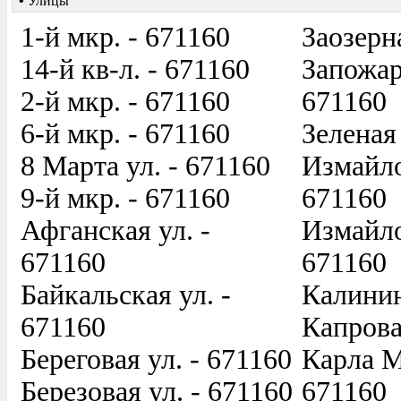
•
Улицы
1-й мкр. - 671160
Заозерна
14-й кв-л. - 671160
Запожар
2-й мкр. - 671160
671160
6-й мкр. - 671160
Зеленая 
8 Марта ул. - 671160
Измайло
9-й мкр. - 671160
671160
Афганская ул. -
Измайло
671160
671160
Байкальская ул. -
Калинин
671160
Капрова
Береговая ул. - 671160
Карла М
Березовая ул. - 671160
671160