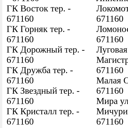
ГК Восток тер. -
Локомот
671160
671160
ГК Горняк тер. -
Ломонос
671160
671160
ГК Дорожный тер. -
Луговая
671160
Магистр
ГК Дружба тер. -
671160
671160
Малая О
ГК Звездный тер. -
671160
671160
Мира ул
ГК Кристалл тер. -
Мичурин
671160
671160