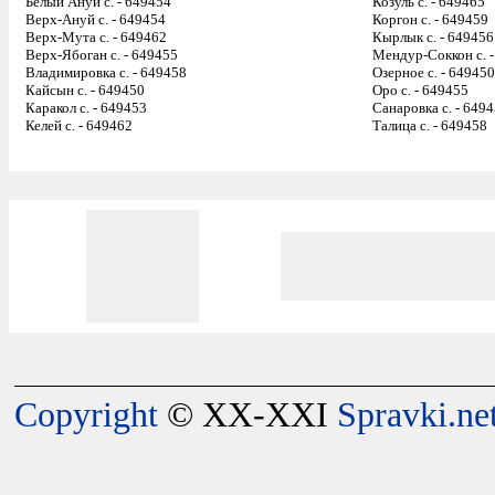
Белый Ануй с. - 649454
Козуль с. - 649465
Верх-Ануй с. - 649454
Коргон с. - 649459
Верх-Мута с. - 649462
Кырлык с. - 649456
Верх-Ябоган с. - 649455
Мендур-Соккон с. 
Владимировка с. - 649458
Озерное с. - 649450
Кайсын с. - 649450
Оро с. - 649455
Каракол с. - 649453
Санаровка с. - 649
Келей с. - 649462
Талица с. - 649458
Copyright
© XX-XXI
Spravki.ne