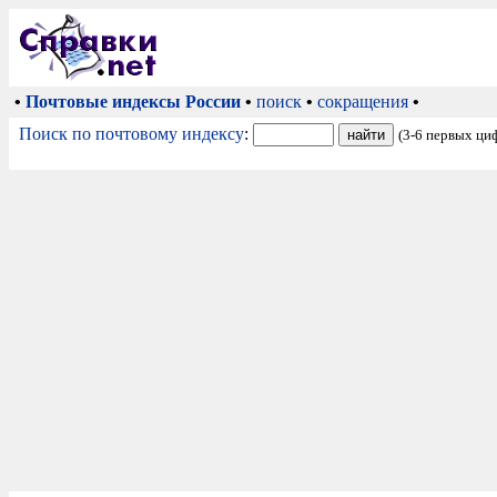
•
Почтовые индексы России
•
поиск
•
сокращения
•
Поиск по почтовому индексу
:
(3-6 первых ци