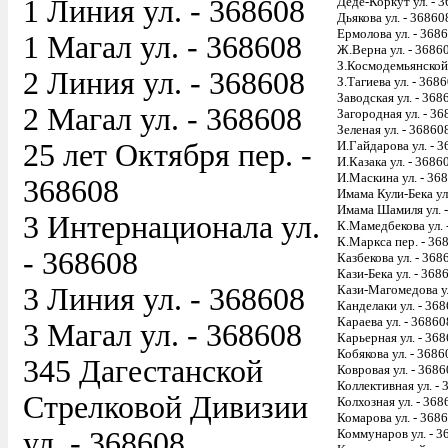
1 Линия ул. - 368608
Деде-Коркут ул. - 
Дьякова ул. - 36860
Ермолова ул. - 368
1 Магал ул. - 368608
Ж.Верна ул. - 3686
З.Космодемьянской 
2 Линия ул. - 368608
З.Тагиева ул. - 368
Заводская ул. - 368
2 Магал ул. - 368608
Загородная ул. - 3
Зеленая ул. - 36860
25 лет Октября пер. -
И.Гайдарова ул. - 
И.Казака ул. - 3686
И.Маскина ул. - 36
368608
Имама Кули-Бека ул
Имама Шамиля ул. 
3 Интернационала ул.
К.Мамедбекова ул. 
К.Маркса пер. - 36
- 368608
Казбекова ул. - 368
Кази-Бека ул. - 368
3 Линия ул. - 368608
Кази-Магомедова ул
Канделаки ул. - 36
Караева ул. - 36860
3 Магал ул. - 368608
Карьерная ул. - 36
Кобякова ул. - 3686
345 Дагестанской
Ковровая ул. - 368
Коллективная ул. -
Стрелковой Дивизии
Колхозная ул. - 368
Комарова ул. - 368
ул. - 368608
Коммунаров ул. - 3