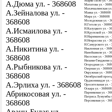
Марко Поло ул. - 3
А.Дюма ул. - 368608
Мататова ул. - 368
Махачкалинская ул.
А.Зейналова ул. -
Маяка ул. - 368608
Мира ул. - 368608
368608
Молодежная ул. - 
Н.Гоголя ул. - 3686
А.Исмаилова ул. -
Н.Калуцкого ул. - 
Н.Крупской ул. - 3
Н.Нариманова ул. -
368608
Н.Некрасова ул. - 
Н.Самурского ул. -
А.Никитина ул. -
Наклонная ул. - 36
Нанейшвили ул. - 3
368608
Насосная ул. - 368
Низами-Гянджеви ул
А.Рыбникова ул. -
Огородная ул. - 36
Озерная ул. - 36860
Окружная ул. - 368
368608
Октябрьский проезд
Орджоникидзе ул. -
А.Эрлиха ул. - 368608
Оросительная ул. -
Оскара ул. - 368608
Абрикосовая ул. -
Парниковая ул. - 3
Патриса Лумумбы у
368608
Персиковая ул. - 3
Аваин-Булаг ул. -