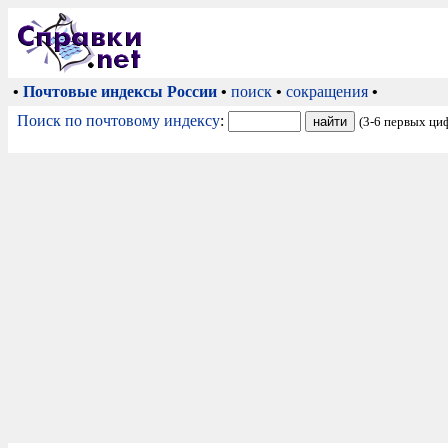
•
Почтовые индексы России
•
поиск
•
сокращения
•
Поиск по почтовому индексу
:
(3-6 первых ци