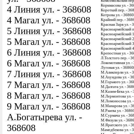
Комсомольский пер
Коркмасова ул. - 3
4 Линия ул. - 368608
Короткий пер. - 36
Котрова ул. - 3686
4 Магал ул. - 368608
Крайний пер. - 368
Красная Заря ул. - 
5 Линия ул. - 368608
Красноармейский п
Красноармейский 1-
5 Магал ул. - 368608
Красноармейский 2-
Красноармейский 3-
Красноармейский 4-
6 Линия ул. - 368608
Крепостная ул. - 3
Л.Толстого пер. - 
6 Магал ул. - 368608
Локомотивная ул. -
Луговая ул. - 36860
7 Линия ул. - 368608
М.Аликперли ул. - 
М.Ахундова ул. - 3
7 Магал ул. - 368608
М.Горького ул. - 3
М.Далгата ул. - 36
М.Казим-Бека ул. -
8 Магал ул. - 368608
М.Лермонтова ул. -
М.Ломоносова ул. 
9 Магал ул. - 368608
М.Манарова ул. - 
М.Рзаева ул. - 3686
А.Богатырева ул. -
М.Сурмача ул. - 36
М.Физули ул. - 368
368608
М.Ярагского ул. - 
Мамедбекова ул. - 