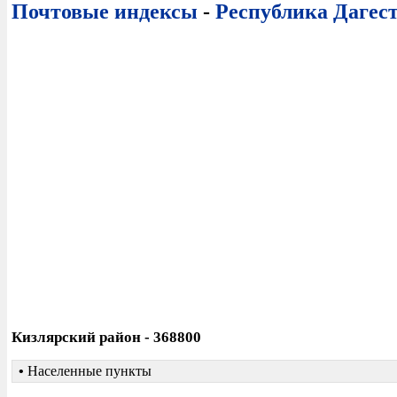
Почтовые индексы
-
Республика Дагес
Кизлярский район - 368800
•
Населенные пункты