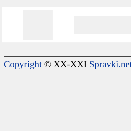
Copyright
© XX-XXI
Spravki.ne