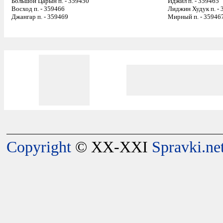
Большой Царын п. - 359450
Иджил п. - 359465
Восход п. - 359466
Лиджин Худук п. - 
Джангар п. - 359469
Мирный п. - 35946
Copyright
© XX-XXI
Spravki.ne