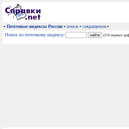
•
Почтовые индексы России
•
поиск
•
сокращения
•
Поиск по почтовому индексу
:
(3-6 первых ци