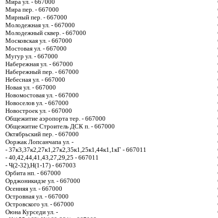
Мира ул. - 667000
Мира пер. - 667000
Мирный пер. - 667000
Молодежная ул. - 667000
Молодежный сквер. - 667000
Московская ул. - 667000
Мостовая ул. - 667000
Мугур ул. - 667000
Набережная ул. - 667000
Набережный пер. - 667000
Небесная ул. - 667000
Новая ул. - 667000
Новомостовая ул. - 667000
Новоселов ул. - 667000
Новостроек ул. - 667000
Общежитие аэропорта тер. - 667000
Общежитие Строитель ДСК п. - 667000
Октябрьский пер. - 667000
Ооржак Лопсанчапа ул. -
- 37к3,37к2,27к1,27к2,35к1,25к1,44к1,1кГ - 667011
- 40,42,44,41,43,27,29,25 - 667011
- Ч(2-32),Н(1-17) - 667003
Орбита нп. - 667000
Орджоникидзе ул. - 667000
Осенняя ул. - 667000
Островная ул. - 667000
Островского ул. - 667000
Оюна Курседи ул. -