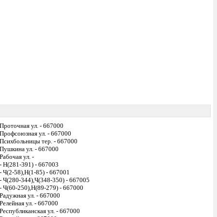
Проточная ул. - 667000
Профсоюзная ул. - 667000
Психбольницы тер. - 667000
Пушкина ул. - 667000
Рабочая ул. -
- Н(281-391) - 667003
- Ч(2-58),Н(1-85) - 667001
- Ч(280-344),Ч(348-350) - 667005
- Ч(60-250),Н(89-279) - 667000
Радужная ул. - 667000
Релейная ул. - 667000
Республиканская ул. - 667000