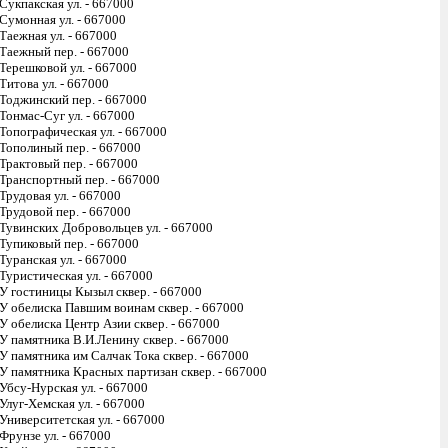
Сукпакская ул. - 667000
Сумонная ул. - 667000
Таежная ул. - 667000
Таежный пер. - 667000
Терешковой ул. - 667000
Титова ул. - 667000
Тоджинский пер. - 667000
Тонмас-Суг ул. - 667000
Топографическая ул. - 667000
Тополиный пер. - 667000
Трактовый пер. - 667000
Транспортный пер. - 667000
Трудовая ул. - 667000
Трудовой пер. - 667000
Тувинских Добровольцев ул. - 667000
Тупиковый пер. - 667000
Туранская ул. - 667000
Туристическая ул. - 667000
У гостиницы Кызыл сквер. - 667000
У обелиска Павшим воинам сквер. - 667000
У обелиска Центр Азии сквер. - 667000
У памятника В.И.Ленину сквер. - 667000
У памятника им Салчак Тока сквер. - 667000
У памятника Красных партизан сквер. - 667000
Убсу-Нурская ул. - 667000
Улуг-Хемская ул. - 667000
Университетская ул. - 667000
Фрунзе ул. - 667000