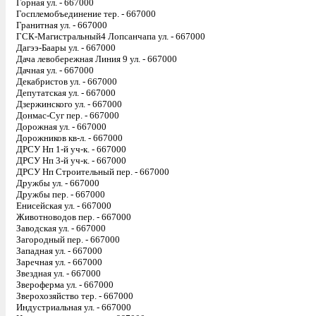
Горная ул. - 667000
Госплемобъединение тер. - 667000
Гранитная ул. - 667000
ГСК-Магистральный4 Лопсанчапа ул. - 667000
Дагээ-Баары ул. - 667000
Дача левобережная Линия 9 ул. - 667000
Дачная ул. - 667000
Декабристов ул. - 667000
Депутатская ул. - 667000
Дзержинского ул. - 667000
Донмас-Суг пер. - 667000
Дорожная ул. - 667000
Дорожников кв-л. - 667000
ДРСУ Нп 1-й уч-к. - 667000
ДРСУ Нп 3-й уч-к. - 667000
ДРСУ Нп Строительный пер. - 667000
Дружбы ул. - 667000
Дружбы пер. - 667000
Енисейская ул. - 667000
Животноводов пер. - 667000
Заводская ул. - 667000
Загородный пер. - 667000
Западная ул. - 667000
Заречная ул. - 667000
Звездная ул. - 667000
Звероферма ул. - 667000
Зверохозяйство тер. - 667000
Индустриальная ул. - 667000