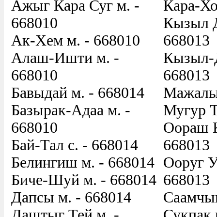
Ажыг Кара Суг м. -
Кара-Хо
668010
Кызыл Д
Ак-Хем м. - 668010
668013
Алаш-Ишти м. -
Кызыл-Д
668010
668013
Бавыдай м. - 668014
Мажалык
Базырак-Адаа м. -
Мугур Т
668010
Оораш К
Бай-Тал с. - 668014
668013
Белингиш м. - 668014
Ооруг У
Биче-Шуй м. - 668014
668013
Дапсы м. - 668014
Саамчыы
Даштыг Тей м. -
Сукпак 