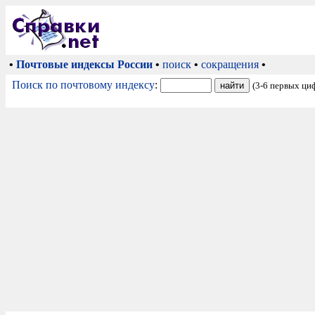
•
Почтовые индексы России
•
поиск
•
сокращения
•
Поиск по почтовому индексу
:
(3-6 первых ци