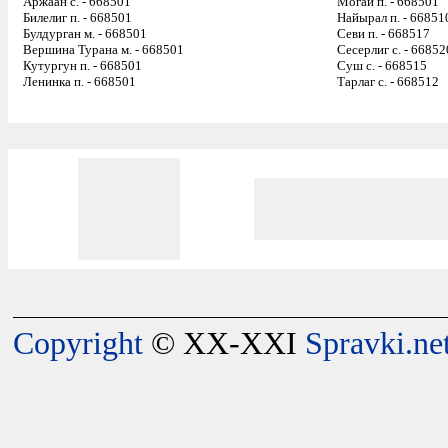
Аржаан с. - 668501
Могай п. - 668501
Билелиг п. - 668501
Найырал п. - 66851
Булдурган м. - 668501
Севи п. - 668517
Вершина Турана м. - 668501
Сесерлиг с. - 66852
Кутургун п. - 668501
Суш с. - 668515
Ленинка п. - 668501
Тарлаг с. - 668512
Copyright
© XX-XXI
Spravki.ne