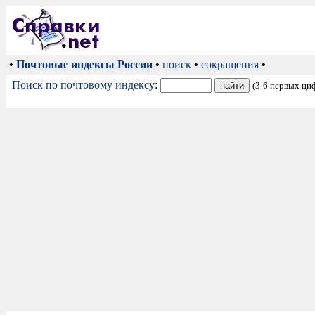
•
Почтовые индексы России
•
поиск
•
сокращения
•
Поиск по почтовому индексу
:
(3-6 первых ци