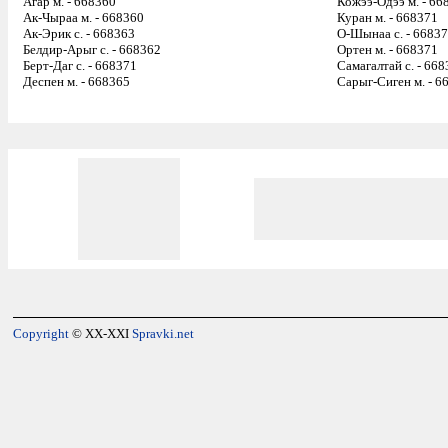
Агар м. - 668360
Кожээ-Одээ м. - 66
Ак-Чыраа м. - 668360
Куран м. - 668371
Ак-Эрик с. - 668363
О-Шынаа с. - 6683
Белдир-Арыг с. - 668362
Ортен м. - 668371
Берт-Даг с. - 668371
Самагалтай с. - 66
Деспен м. - 668365
Сарыг-Сиген м. - 6
Copyright
© XX-XXI
Spravki.net