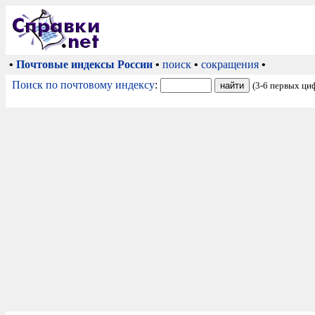
•
Почтовые индексы России
•
поиск
•
сокращения
•
Поиск по почтовому индексу
:
(3-6 первых ци