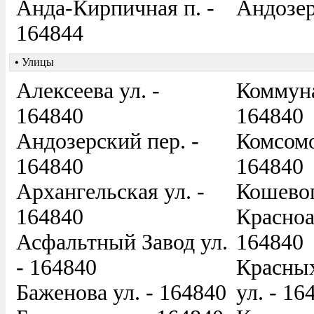
Анда-Кирпичная п. -
Андозер
164844
•
Улицы
Алексеева ул. -
Коммуна
164840
164840
Андозерский пер. -
Комсомо
164840
164840
Архангельская ул. -
Кошевог
164840
Красноа
Асфальтный Завод ул.
164840
- 164840
Красных
Баженова ул. - 164840
ул. - 16