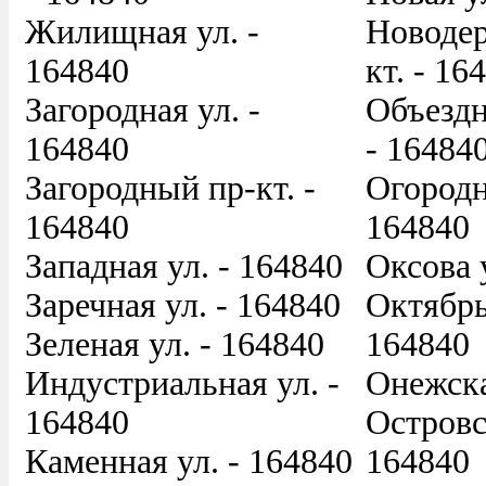
Жилищная ул. -
Новодер
164840
кт. - 16
Загородная ул. -
Объездн
164840
- 16484
Загородный пр-кт. -
Огородн
164840
164840
Западная ул. - 164840
Оксова 
Заречная ул. - 164840
Октябрь
Зеленая ул. - 164840
164840
Индустриальная ул. -
Онежска
164840
Островс
Каменная ул. - 164840
164840