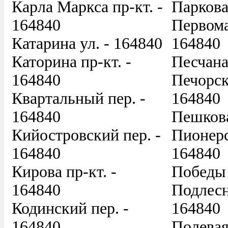
Карла Маркса пр-кт. -
Паркова
164840
Первома
Катарина ул. - 164840
164840
Каторина пр-кт. -
Песчана
164840
Печорск
Квартальный пер. -
164840
164840
Пешкова
Кийостровский пер. -
Пионерс
164840
164840
Кирова пр-кт. -
Победы 
164840
Подлесн
Кодинский пер. -
164840
164840
Полевая