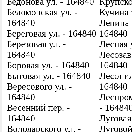
Бедонова ул. - 164840
Крупско
Беломорская ул. -
Кучина 
164840
Ленина п
Береговая ул. - 164840
164840
Березовая ул. -
Лесная 
164840
Лесозав
Боровая ул. - 164840
164840
Бытовая ул. - 164840
Лесопил
Вересового ул. -
164840
164840
Леспром
Весенний пер. -
- 16484
164840
Луговая
Володарского ул. -
Луговой