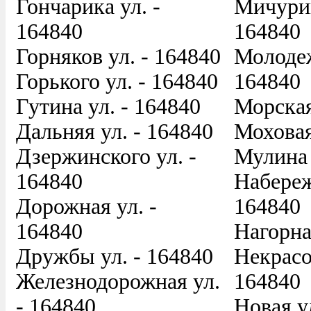
Гончарика ул. -
Мичурин
164840
164840
Горняков ул. - 164840
Молодеж
Горького ул. - 164840
164840
Гутина ул. - 164840
Морская
Дальняя ул. - 164840
Моховая
Дзержинского ул. -
Мулина 
164840
Набереж
Дорожная ул. -
164840
164840
Нагорна
Дружбы ул. - 164840
Некрасов
Железнодорожная ул.
164840
- 164840
Новая у