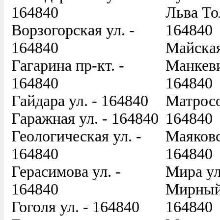
164840
Льва Тол
Ворзогорская ул. -
164840
164840
Майская
Гагарина пр-кт. -
Манкеви
164840
164840
Гайдара ул. - 164840
Матросо
Гаражная ул. - 164840
164840
Геологическая ул. -
Маяковс
164840
164840
Герасимова ул. -
Мира ул
164840
Мирный 
Гоголя ул. - 164840
164840