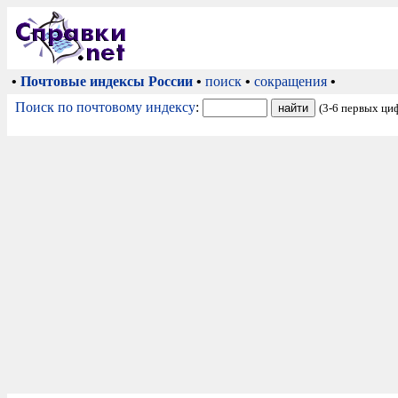
•
Почтовые индексы России
•
поиск
•
сокращения
•
Поиск по почтовому индексу
:
(3-6 первых ци