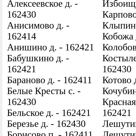
Алексеевское д. -
Избоищи
162430
Карпово
Анисимово д. -
Клыпино
162414
Кобожа 
Анишино д. - 162421
Колобов
Бабушкино д. -
Костыле
162421
162430
Бараново д. - 162411
Котово 
Белые Кресты с. -
Кочубин
162430
Красная 
Бельское д. - 162421
162421
Березье д. - 162430
Лешутин
Борисово п. - 162411
Лешутин