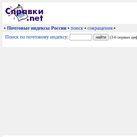
•
Почтовые индексы России
•
поиск
•
сокращения
•
Поиск по почтовому индексу
:
(3-6 первых ци