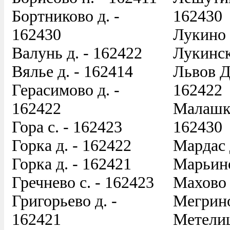
Бортниково д. -
162430
162430
Лукино 
Валунь д. - 162422
Лукинск
Вялье д. - 162414
Львов Д
Герасимово д. -
162422
162422
Малашки
Гора с. - 162423
162430
Горка д. - 162422
Мардас 
Горка д. - 162421
Марьино
Гречнево с. - 162423
Махово 
Григорьево д. -
Мегрино
162421
Метелищ