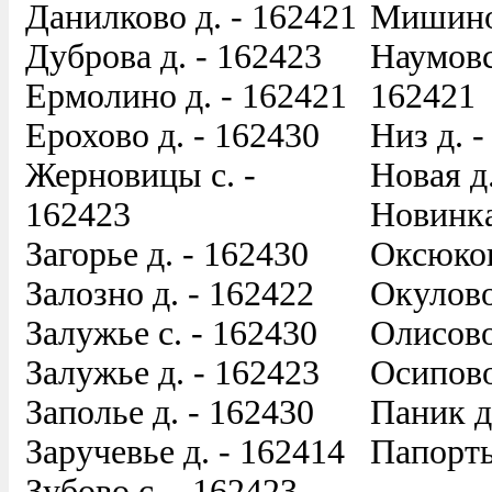
Данилково д. - 162421
Мишино 
Дуброва д. - 162423
Наумовс
Ермолино д. - 162421
162421
Ерохово д. - 162430
Низ д. -
Жерновицы с. -
Новая д
162423
Новинка
Загорье д. - 162430
Оксюков
Залозно д. - 162422
Окулово
Залужье с. - 162430
Олисово
Залужье д. - 162423
Осипово
Заполье д. - 162430
Паник д
Заручевье д. - 162414
Папорть
Зубово с. - 162423