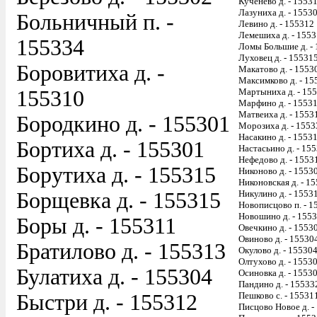
Кученево д. - 1553
Лазуниха д. - 1553
Больничный п. -
Левино д. - 155312
Лемешиха д. - 155
155334
Ломы Большие д. -
Луховец д. - 15531
Боровитиха д. -
Макатово д. - 1553
Максимково д. - 15
155310
Мартыниха д. - 15
Марфино д. - 1553
Матвеиха д. - 1553
Бородкино д. - 155301
Морозиха д. - 1553
Насакино д. - 1553
Бортиха д. - 155301
Настасьино д. - 15
Нефедово д. - 1553
Борутиха д. - 155315
Никоново д. - 1553
Никоновская д. - 1
Борщевка д. - 155315
Никулино д. - 1553
Новописцово п. - 1
Новошино д. - 155
Боры д. - 155311
Овечкино д. - 1553
Овиново д. - 15530
Братилово д. - 155313
Окулово д. - 15530
Олтухово д. - 1553
Булатиха д. - 155304
Осиновка д. - 1553
Пандино д. - 15533
Быстри д. - 155312
Пешково с. - 15531
Писцово Новое д. -