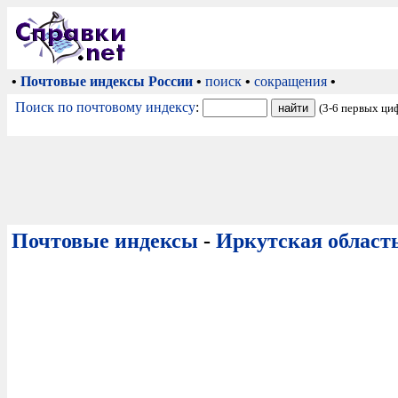
•
Почтовые индексы России
•
поиск
•
сокращения
•
Поиск по почтовому индексу
:
(3-6 первых ци
Почтовые индексы
-
Иркутская област