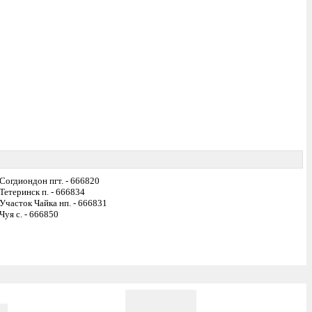
Согдиондон пгт. - 666820
Тетеринск п. - 666834
Участок Чайка нп. - 666831
Чуя с. - 666850