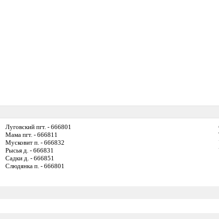
Луговский пгт. - 666801
Мама пгт. - 666811
Мусковит п. - 666832
Рысья д. - 666831
Садки д. - 666851
Слюдянка п. - 666801