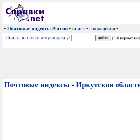
•
Почтовые индексы России
•
поиск
•
сокращения
•
Поиск по почтовому индексу
:
(3-6 первых ци
Почтовые индексы
-
Иркутская област