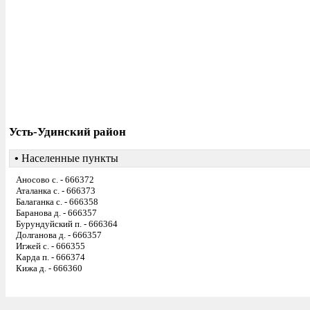
Усть-Удинский район
•
Населенные пункты
Аносово с. - 666372
Аталанка с. - 666373
Балаганка с. - 666358
Баранова д. - 666357
Бурундуйский п. - 666364
Долганова д. - 666357
Игжей с. - 666355
Карда п. - 666374
Кижа д. - 666360