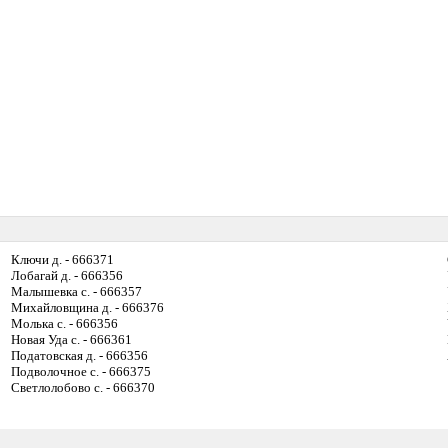
Ключи д. - 666371
Лобагай д. - 666356
Малышевка с. - 666357
Михайловщина д. - 666376
Молька с. - 666356
Новая Уда с. - 666361
Податовская д. - 666356
Подволочное с. - 666375
Светлолобово с. - 666370