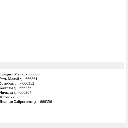
Средняя Муя с. - 666365
Усть-Малой д. - 666361
Усть-Уда рп. - 666352
Халюты д. - 666356
Чичкова д. - 666364
Юголок с. - 666360
Ясачная Хайрюзовка д. - 666356