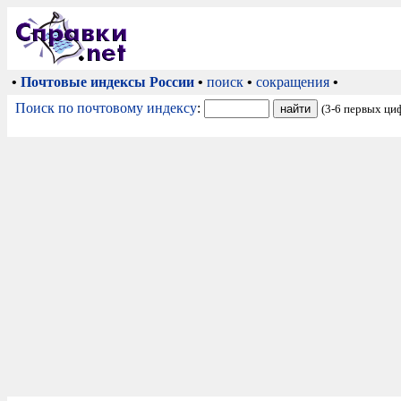
•
Почтовые индексы России
•
поиск
•
сокращения
•
Поиск по почтовому индексу
:
(3-6 первых ци