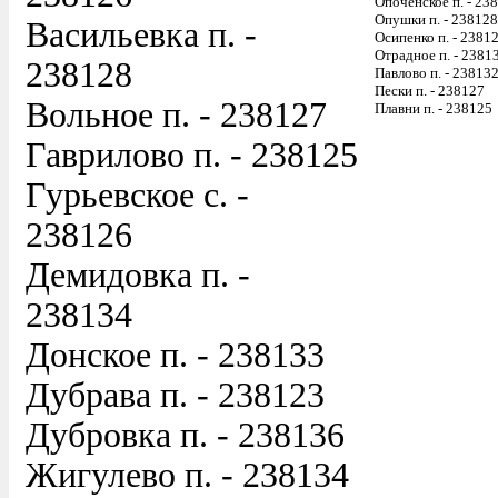
Опоченское п. - 23
Опушки п. - 238128
Васильевка п. -
Осипенко п. - 2381
Отрадное п. - 2381
238128
Павлово п. - 23813
Пески п. - 238127
Вольное п. - 238127
Плавни п. - 238125
Гаврилово п. - 238125
Гурьевское с. -
238126
Демидовка п. -
238134
Донское п. - 238133
Дубрава п. - 238123
Дубровка п. - 238136
Жигулево п. - 238134