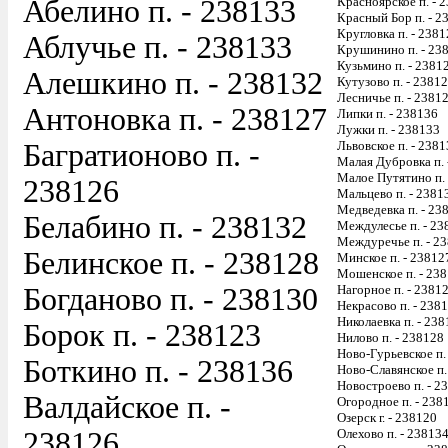
Абелино п. - 238133
Красноярское п. - 
Красный Бор п. - 2
Кругловка п. - 238
Аблучье п. - 238133
Крушинино п. - 23
Кузьмино п. - 2381
Алешкино п. - 238132
Кутузово п. - 2381
Лесничье п. - 2381
Антоновка п. - 238127
Липки п. - 238136
Лужки п. - 238133
Багратионово п. -
Львовское п. - 238
Малая Дубровка п. 
Малое Путятино п. 
238126
Мальцево п. - 2381
Медведевка п. - 23
Белабино п. - 238132
Междулесье п. - 23
Междуречье п. - 2
Белинское п. - 238128
Минское п. - 23812
Мошенское п. - 23
Богданово п. - 238130
Нагорное п. - 2381
Некрасово п. - 238
Николаевка п. - 23
Борок п. - 238123
Нилово п. - 238128
Ново-Гурьевское п.
Боткино п. - 238136
Ново-Славянское п.
Новостроево п. - 2
Валдайское п. -
Огородное п. - 238
Озерск г. - 238120
238126
Олехово п. - 23813