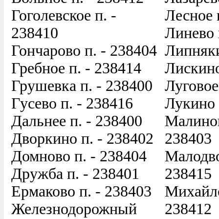
Гоголевское п. -
Лесное 
238410
Линево 
Гончарово п. - 238404
Липняки
Гребное п. - 238414
Лискино
Грушевка п. - 238400
Луговое
Гусево п. - 238416
Лукино 
Дальнее п. - 238400
Малинов
Дворкино п. - 238402
238403
Домново п. - 238404
Малодво
Дружба п. - 238401
238415
Ермаково п. - 238403
Михайло
Железнодорожный
238412