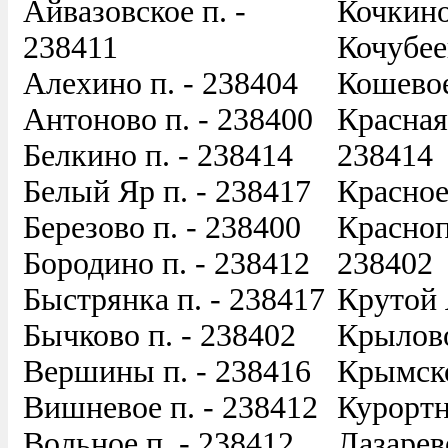
Айвазовское п. -
Кочкино
238411
Кочубее
Алехино п. - 238404
Кошевое
Антоново п. - 238400
Красная
Белкино п. - 238414
238414
Белый Яр п. - 238417
Красное
Березово п. - 238400
Красноп
Бородино п. - 238412
238402
Быстрянка п. - 238417
Крутой 
Бычково п. - 238402
Крылово
Вершины п. - 238416
Крымско
Вишневое п. - 238412
Курортн
Вольное п. - 238412
Лазарев