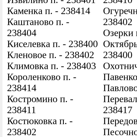
Каменка п. - 238414
Огуречн
Каштаново п. -
238402
238404
Озерки 
Киселевка п. - 238400
Октябрь
Кленовое п. - 238402
238400
Климовка п. - 238403
Охотнич
Короленково п. -
Павенко
238414
Павлово
Костромино п. -
Перевал
238411
238417
Костюковка п. -
Передов
238402
Песочно