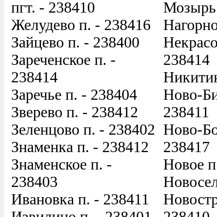
пгт. - 238410
Мозырь 
Желудево п. - 238416
Нагорно
Зайцево п. - 238400
Некрасо
Зареченское п. -
238414
238414
Никитин
Заречье п. - 238404
Ново-Би
Зверево п. - 238412
238411
Зеленцово п. - 238402
Ново-Бо
Знаменка п. - 238412
238417
Знаменское п. -
Новое п
238403
Новосел
Ивановка п. - 238411
Новостр
Извилино п. - 238401
238410