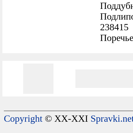
Поддубн
Подлипо
238415
Поречье
Copyright
© XX-XXI
Spravki.ne