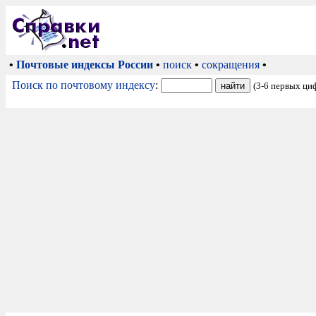
•
Почтовые индексы России
•
поиск
•
сокращения
•
Поиск по почтовому индексу
:
(3-6 первых ци