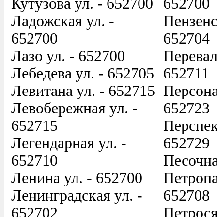
Кутузова ул. - 652700
652700
Ладожская ул. -
Пензенс
652700
652704
Лазо ул. - 652700
Перевал
Лебедева ул. - 652705
652711
Левитана ул. - 652715
Персона
Левобережная ул. -
652723
652715
Перспек
Легендарная ул. -
652729
652710
Песочна
Ленина ул. - 652700
Петропа
Ленинградская ул. -
652708
652702
Петрося