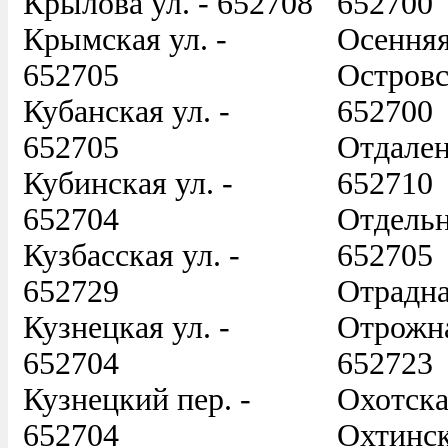
Крылова ул. - 652708
652700
Крымская ул. -
Осенняя
652705
Островс
Кубанская ул. -
652700
652705
Отдален
Кубинская ул. -
652710
652704
Отдельн
Кузбасская ул. -
652705
652729
Отрадна
Кузнецкая ул. -
Отрожна
652704
652723
Кузнецкий пер. -
Охотска
652704
Охтинск