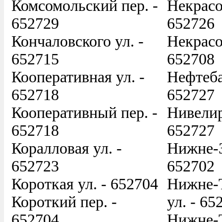
Комсомольский пер. -
Некрасов
652729
652726
Кончаловского ул. -
Некрасо
652715
652708
Кооперативная ул. -
Нефтеба
652718
652727
Кооперативный пер. -
Нивелир
652718
652727
Коралловая ул. -
Нижне-З
652723
652702
Короткая ул. - 652704
Нижне-
Короткий пер. -
ул. - 65
652704
Нижне-