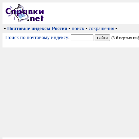
•
Почтовые индексы России
•
поиск
•
сокращения
•
Поиск по почтовому индексу
:
(3-6 первых ци