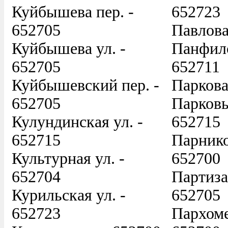
Куйбышева пер. -
652723
652705
Павлова
Куйбышева ул. -
Панфило
652705
652711
Куйбышевский пер. -
Паркова
652705
Парковы
Кулундинская ул. -
652715
652715
Парнико
Культурная ул. -
652700
652704
Партиза
Курильская ул. -
652705
652723
Пархоме