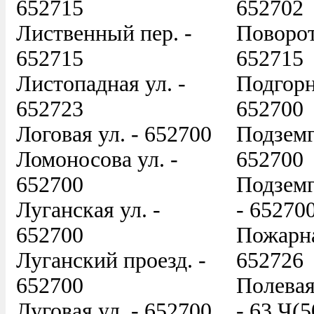
652715
652702
Лиственный пер. -
Поворот
652715
652715
Листопадная ул. -
Подгорн
652723
652700
Логовая ул. - 652700
Подземг
Ломоносова ул. -
652700
652700
Подземг
Луганская ул. -
- 65270
652700
Пожарна
Луганский проезд. -
652726
652700
Полевая 
Луговая ул. - 652700
- 63,Ч(5