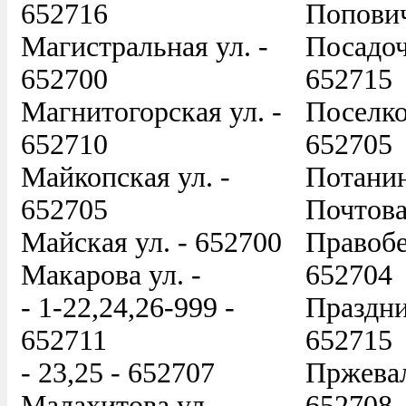
652716
Попович
Магистральная ул. -
Посадоч
652700
652715
Магнитогорская ул. -
Поселко
652710
652705
Майкопская ул. -
Потанин
652705
Почтова
Майская ул. - 652700
Правобе
Макарова ул. -
652704
- 1-22,24,26-999 -
Праздни
652711
652715
- 23,25 - 652707
Пржевал
Малахитова ул. -
652708