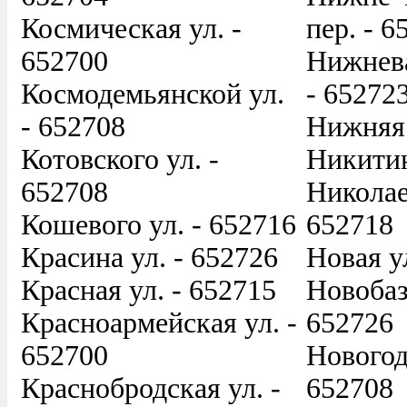
Космическая ул. -
пер. - 6
652700
Нижнева
Космодемьянской ул.
- 65272
- 652708
Нижняя 
Котовского ул. -
Никитин
652708
Николае
Кошевого ул. - 652716
652718
Красина ул. - 652726
Новая у
Красная ул. - 652715
Новобаз
Красноармейская ул. -
652726
652700
Новогод
Краснобродская ул. -
652708