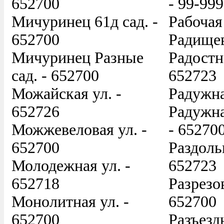
652700
- 99-999
Мичуринец 61д сад. -
Рабочая
652700
Радищев
Мичуринец Разные
Радостна
сад. - 652700
652723
Можайская ул. -
Радужна
652726
Радужна
Можжевеловая ул. -
- 65270
652700
Раздольн
Молодежная ул. -
652723
652718
Разрезов
Монолитная ул. -
652700
652700
Разъездн