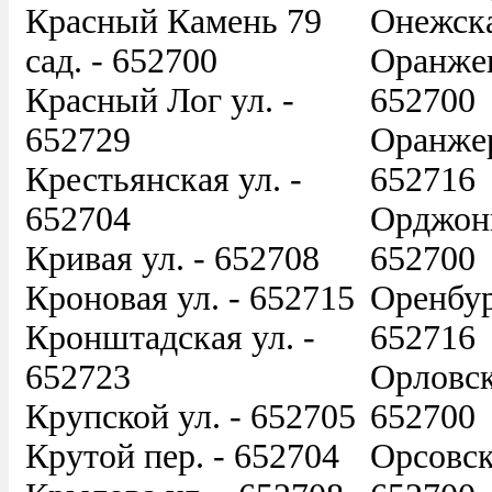
Красный Камень 79
Онежска
сад. - 652700
Оранжев
Красный Лог ул. -
652700
652729
Оранжер
Крестьянская ул. -
652716
652704
Орджони
Кривая ул. - 652708
652700
Кроновая ул. - 652715
Оренбур
Кронштадская ул. -
652716
652723
Орловск
Крупской ул. - 652705
652700
Крутой пер. - 652704
Орсовск