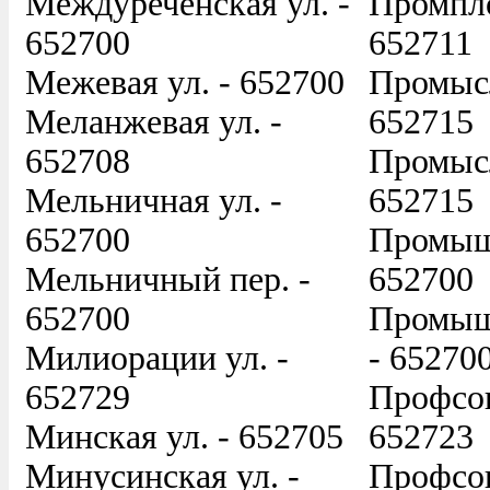
Междуреченская ул. -
Промпло
652700
652711
Межевая ул. - 652700
Промысл
Меланжевая ул. -
652715
652708
Промысл
Мельничная ул. -
652715
652700
Промышл
Мельничный пер. -
652700
652700
Промыш
Милиорации ул. -
- 65270
652729
Профсою
Минская ул. - 652705
652723
Минусинская ул. -
Профсо