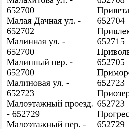
652700
Приветл
Малая Дачная ул. -
652704
652702
Привлек
Малинная ул. -
652715
652700
Приволь
Малинный пер. -
652705
652700
Приморс
Малиновая ул. -
652723
652723
Приозер
Малоэтажный проезд.
652723
- 652729
Прогрес
Малоэтажный пер. -
652729