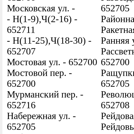
Московская ул. -
652705
- Н(1-9),Ч(2-16) -
Районна
652711
Ракетная
- Н(11-25),Ч(18-30) -
Ранняя 
652707
Рассветн
Мостовая ул. - 652700
652700
Мостовой пер. -
Ращупки
652700
652705
Мурманский пер. -
Революц
652716
652708
Набережная ул. -
Рейдова
652705
Рейдовы