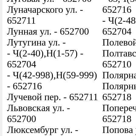
Луначарского ул. -
652716
652711
- Ч(2-48
Лунная ул. - 652700
652704
Лутугина ул. -
Полевой
- Ч(2-40),Н(1-57) -
Полтавс
652704
652710
- Ч(42-998),Н(59-999)
Полярна
- 652716
Полярны
Лучевой пер. - 652711
652718
Львовская ул. -
Попереч
652700
652718
Люксембург ул. -
Попова 