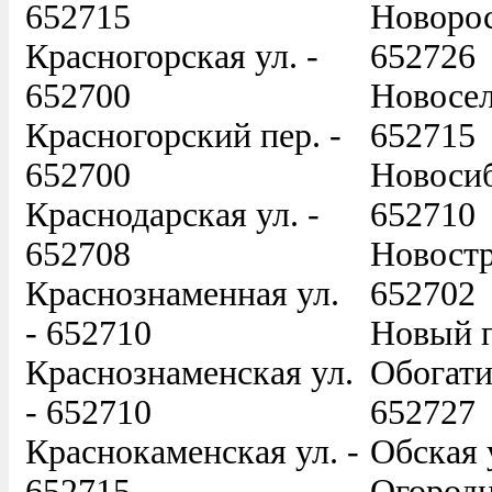
652715
Новорос
Красногорская ул. -
652726
652700
Новосел
Красногорский пер. -
652715
652700
Новосиб
Краснодарская ул. -
652710
652708
Новостр
Краснознаменная ул.
652702
- 652710
Новый п
Краснознаменская ул.
Обогати
- 652710
652727
Краснокаменская ул. -
Обская 
652715
Огородн