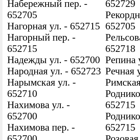
Набережный пер. -
652729
652705
Рекордна
Нагорная ул. - 652715
652705
Нагорный пер. -
Рельсова
652715
652718
Надежды ул. - 652700
Репина 
Народная ул. - 652723
Речная у
Нарымская ул. -
Римская
652710
Родников
Нахимова ул. -
652715
652700
Роднико
Нахимова пер. -
652715
652700
Розовая 