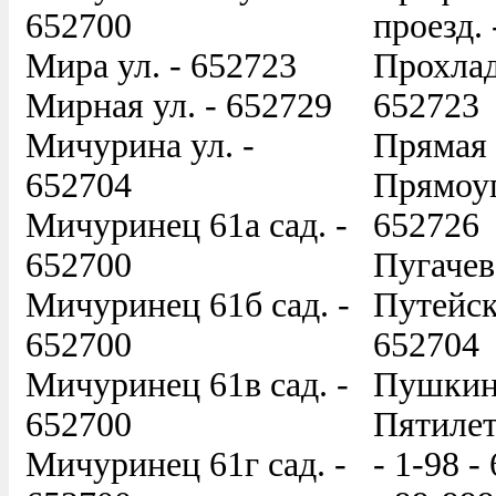
652700
проезд. 
Мира ул. - 652723
Прохлад
Мирная ул. - 652729
652723
Мичурина ул. -
Прямая 
652704
Прямоуг
Мичуринец 61а сад. -
652726
652700
Пугачев
Мичуринец 61б сад. -
Путейск
652700
652704
Мичуринец 61в сад. -
Пушкина
652700
Пятилет
Мичуринец 61г сад. -
- 1-98 -