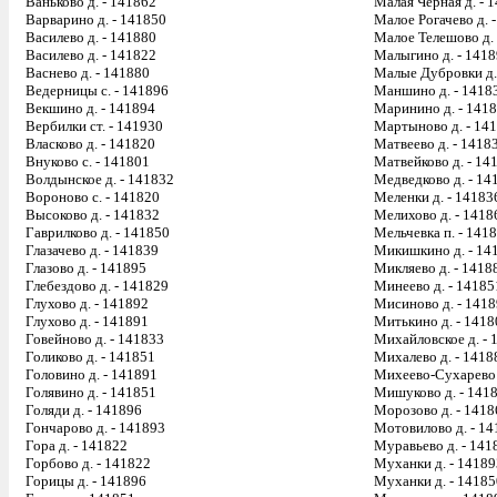
Ваньково д. - 141862
Малая Черная д. - 
Варварино д. - 141850
Малое Рогачево д. 
Василево д. - 141880
Малое Телешово д. 
Василево д. - 141822
Малыгино д. - 141
Васнево д. - 141880
Малые Дубровки д.
Ведерницы с. - 141896
Маншино д. - 1418
Векшино д. - 141894
Маринино д. - 141
Вербилки ст. - 141930
Мартыново д. - 14
Власково д. - 141820
Матвеево д. - 1418
Внуково с. - 141801
Матвейково д. - 14
Волдынское д. - 141832
Медведково д. - 14
Вороново с. - 141820
Меленки д. - 14183
Высоково д. - 141832
Мелихово д. - 1418
Гаврилково д. - 141850
Мельчевка п. - 141
Глазачево д. - 141839
Микишкино д. - 14
Глазово д. - 141895
Микляево д. - 1418
Глебездово д. - 141829
Минеево д. - 14185
Глухово д. - 141892
Мисиново д. - 141
Глухово д. - 141891
Митькино д. - 1418
Говейново д. - 141833
Михайловское д. - 
Голиково д. - 141851
Михалево д. - 1418
Головино д. - 141891
Михеево-Сухарево 
Голявино д. - 141851
Мишуково д. - 141
Голяди д. - 141896
Морозово д. - 1418
Гончарово д. - 141893
Мотовилово д. - 1
Гора д. - 141822
Муравьево д. - 141
Горбово д. - 141822
Муханки д. - 14189
Горицы д. - 141896
Муханки д. - 14185