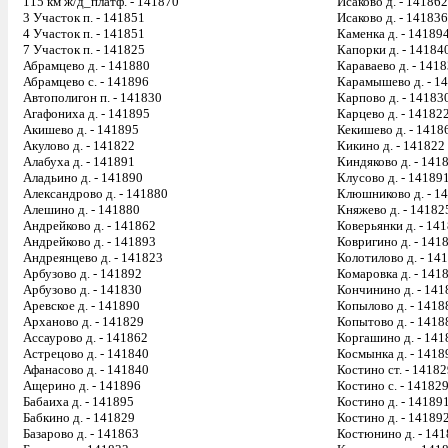
115 км ж/д_платф. - 141870
Исаково д. - 141862
3 Участок п. - 141851
Исаково д. - 141836
4 Участок п. - 141851
Каменка д. - 14189
7 Участок п. - 141825
Капорки д. - 14184
Абрамцево д. - 141880
Караваево д. - 141
Абрамцево с. - 141896
Карамышево д. - 1
Автополигон п. - 141830
Карпово д. - 14183
Агафониха д. - 141895
Карцево д. - 14182
Акишево д. - 141895
Кекишево д. - 1418
Акулово д. - 141822
Кикино д. - 141822
Алабуха д. - 141891
Киндяково д. - 141
Аладьино д. - 141890
Клусово д. - 14189
Александрово д. - 141880
Клюшниково д. - 1
Алешино д. - 141880
Княжево д. - 14182
Андрейково д. - 141862
Коверьянки д. - 14
Андрейково д. - 141893
Ковригино д. - 141
Андреянцево д. - 141823
Колотилово д. - 14
Арбузово д. - 141892
Комаровка д. - 141
Арбузово д. - 141830
Кончинино д. - 141
Аревское д. - 141890
Копылово д. - 1418
Арханово д. - 141829
Копытово д. - 1418
Ассаурово д. - 141862
Коргашино д. - 141
Астрецово д. - 141840
Космынка д. - 1418
Афанасово д. - 141840
Костино ст. - 1418
Ащерино д. - 141896
Костино с. - 14182
Бабаиха д. - 141895
Костино д. - 14189
Бабкино д. - 141829
Костино д. - 14189
Базарово д. - 141863
Костюнино д. - 14