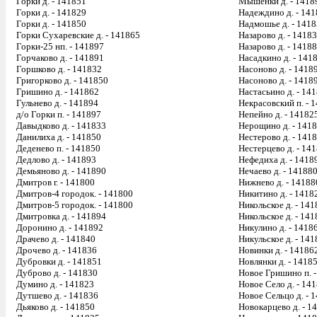
Горки д. - 141851
Мышенки д. - 1418
Горки д. - 141829
Надеждино д. - 14
Горки д. - 141850
Надмошье д. - 141
Горки Сухаревские д. - 141865
Назарово д. - 1418
Горки-25 нп. - 141897
Назарово д. - 1418
Горчаково д. - 141891
Насадкино д. - 141
Горшково д. - 141832
Насоново д. - 1418
Григорково д. - 141850
Насоново д. - 1418
Гришино д. - 141862
Настасьино д. - 14
Гульнево д. - 141894
Некрасовский п. - 
д/о Горки п. - 141897
Непейно д. - 14182
Давыдково д. - 141833
Нерощино д. - 141
Данилиха д. - 141850
Нестерово д. - 141
Деденево п. - 141850
Нестерцево д. - 14
Дедлово д. - 141893
Нефедиха д. - 1418
Демьяново д. - 141890
Нечаево д. - 14188
Дмитров г. - 141800
Нижнево д. - 14188
Дмитров-4 городок. - 141800
Никитино д. - 1418
Дмитров-5 городок. - 141800
Никольское д. - 14
Дмитровка д. - 141894
Никольское д. - 14
Доронино д. - 141892
Никулино д. - 1418
Драчево д. - 141840
Никульское д. - 14
Дрочево д. - 141836
Новинки д. - 14186
Дубровки д. - 141851
Новлянки д. - 1418
Дуброво д. - 141830
Новое Гришино п. 
Думино д. - 141823
Новое Село д. - 14
Дутшево д. - 141836
Новое Сельцо д. - 
Дьяково д. - 141850
Новокарцево д. - 1