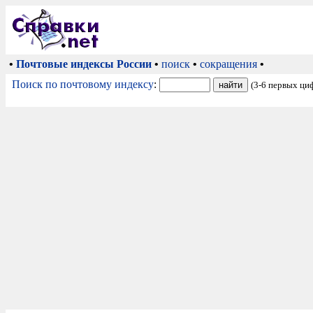
•
Почтовые индексы России
•
поиск
•
сокращения
•
Поиск по почтовому индексу
:
(3-6 первых ци