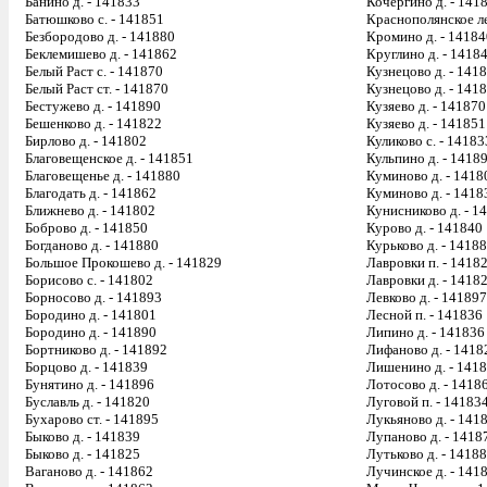
Банино д. - 141833
Кочергино д. - 141
Батюшково с. - 141851
Краснополянское ле
Безбородово д. - 141880
Кромино д. - 14184
Беклемишево д. - 141862
Круглино д. - 1418
Белый Раст с. - 141870
Кузнецово д. - 141
Белый Раст ст. - 141870
Кузнецово д. - 141
Бестужево д. - 141890
Кузяево д. - 141870
Бешенково д. - 141822
Кузяево д. - 141851
Бирлово д. - 141802
Куликово с. - 14183
Благовещенское д. - 141851
Кульпино д. - 1418
Благовещенье д. - 141880
Куминово д. - 1418
Благодать д. - 141862
Куминово д. - 1418
Ближнево д. - 141802
Кунисниково д. - 1
Боброво д. - 141850
Курово д. - 141840
Богданово д. - 141880
Курьково д. - 1418
Большое Прокошево д. - 141829
Лавровки п. - 1418
Борисово с. - 141802
Лавровки д. - 1418
Борносово д. - 141893
Левково д. - 141897
Бородино д. - 141801
Лесной п. - 141836
Бородино д. - 141890
Липино д. - 141836
Бортниково д. - 141892
Лифаново д. - 1418
Борцово д. - 141839
Лишенино д. - 141
Бунятино д. - 141896
Лотосово д. - 1418
Буславль д. - 141820
Луговой п. - 14183
Бухарово ст. - 141895
Лукьяново д. - 141
Быково д. - 141839
Лупаново д. - 1418
Быково д. - 141825
Лутьково д. - 1418
Ваганово д. - 141862
Лучинское д. - 141