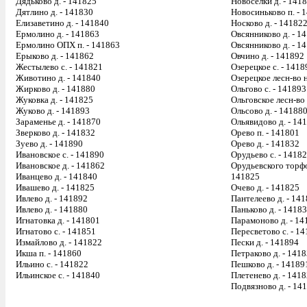
Дядьково д. - 141825
Новоселки д. - 141
Дятлино д. - 141830
Новосиньково п. - 
Елизаветино д. - 141840
Носково д. - 14182
Ермолино д. - 141863
Овсянниково д. - 1
Ермолино ОПХ п. - 141863
Овсянниково д. - 1
Ерыково д. - 141862
Овчино д. - 141892
Жестылево с. - 141821
Озерецкое с. - 1418
Животино д. - 141840
Озерецкое лесн-во н
Жирково д. - 141880
Ольгово с. - 141893
Жуковка д. - 141825
Ольговское лесн-во 
Жуково д. - 141893
Ольсово д. - 14188
Зараменье д. - 141870
Ольявидово д. - 14
Зверково д. - 141832
Орево п. - 141801
Зуево д. - 141890
Орево д. - 141832
Ивановское с. - 141890
Орудьево с. - 1418
Ивановское д. - 141862
Орудьевского торфо
Иванцево д. - 141840
141825
Ивашево д. - 141825
Очево д. - 141825
Ивлево д. - 141892
Пантелеево д. - 14
Ивлево д. - 141880
Паньково д. - 1418
Игнатовка д. - 141801
Парамоново д. - 14
Игнатово с. - 141851
Пересветово с. - 1
Измайлово д. - 141822
Пески д. - 141894
Икша п. - 141860
Петраково д. - 141
Ильино с. - 141822
Пешково д. - 14189
Ильинское с. - 141840
Плетенево д. - 141
Подвязново д. - 14