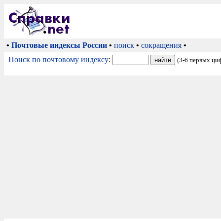
•
Почтовые индексы России
•
поиск
•
сокращения
•
Поиск по почтовому индексу
:
(3-6 первых ци