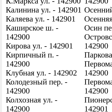
К.Маркса ул. - 142900
142900
Калинина ул. - 142901
Осенний
Каляева ул. - 142901
Осенняя
Каширское ш. -
Осин пе
142900
Островс
Кирова ул. - 142901
142900
Кирпичный п. -
Паркова
142900
Первома
Клубная ул. - 142902
142900
Колодезный пер. -
Первома
142900
142900
Колхозная ул. -
Пионерс
142900
142901