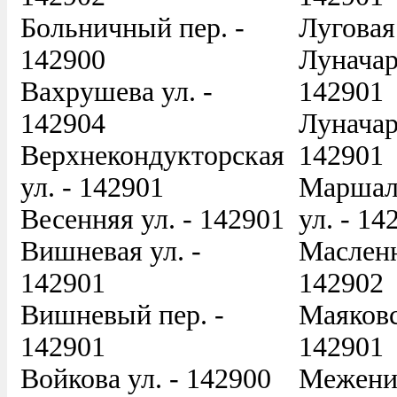
Больничный пер. -
Луговая
142900
Луначар
Вахрушева ул. -
142901
142904
Луначар
Верхнекондукторская
142901
ул. - 142901
Маршал
Весенняя ул. - 142901
ул. - 14
Вишневая ул. -
Масленн
142901
142902
Вишневый пер. -
Маяковс
142901
142901
Войкова ул. - 142900
Меженин