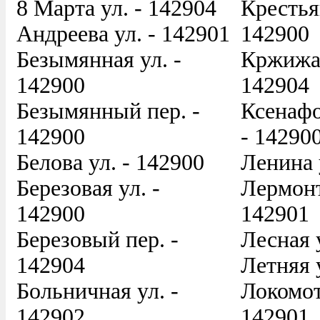
8 Марта ул. - 142904
Крестья
Андреева ул. - 142901
142900
Безымянная ул. -
Кржижан
142900
142904
Безымянный пер. -
Ксенафо
142900
- 14290
Белова ул. - 142900
Ленина 
Березовая ул. -
Лермонт
142900
142901
Березовый пер. -
Лесная 
142904
Летняя 
Больничная ул. -
Локомот
142902
142901