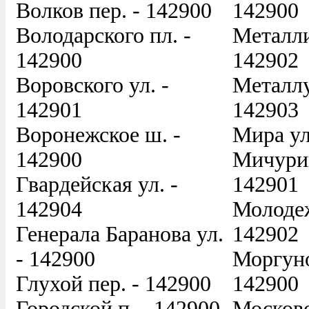
Волков пер. - 142900
142900
Володарского пл. -
Металли
142900
142902
Воровского ул. -
Металлу
142901
142903
Воронежское ш. -
Мира ул
142900
Мичурин
Гвардейская ул. -
142901
142904
Молодеж
Генерала Баранова ул.
142902
- 142900
Моргуно
Глухой пер. - 142900
142900
Городской п. - 142900
Московс