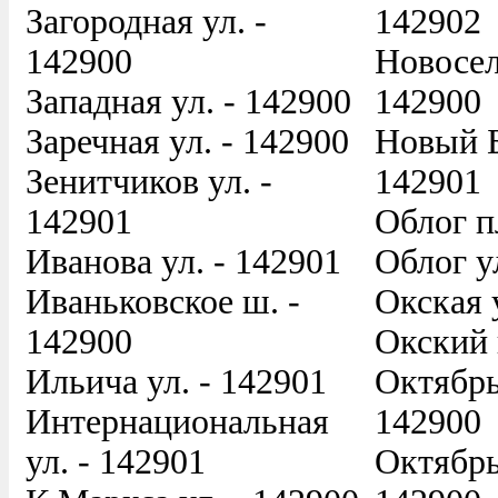
Загородная ул. -
142902
142900
Новосел
Западная ул. - 142900
142900
Заречная ул. - 142900
Новый Б
Зенитчиков ул. -
142901
142901
Облог п
Иванова ул. - 142901
Облог у
Иваньковское ш. -
Окская 
142900
Окский 
Ильича ул. - 142901
Октябрь
Интернациональная
142900
ул. - 142901
Октябрь