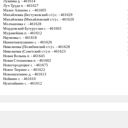
Лукинка д. - 461614
Луч Труда п. - 461627
Малое Алпаево с. - 461605
Михайловка (Бестужевский с/с) с. - 461629
Михайловка (Михайловский с/с) с. - 461620
Молчановка с. - 461628
Мордовский Бугуруслан с. - 461603
Муравейник п. - 461612
Наумовка с. - 461618
Нижнепавлушкино с. - 461626
Николаевка (Полибинский с/с) с. - 461628
Николаевка (Советский с/с) п. - 461623
Новая Волынь п. - 461645
Новая Степановка п. - 461602
Новогородецкое с. - 461675
Новое Тюрино с. - 461622
Новонагаткино д. - 461613
Нойкино с. - 461610
Нуштайкино с. - 461612