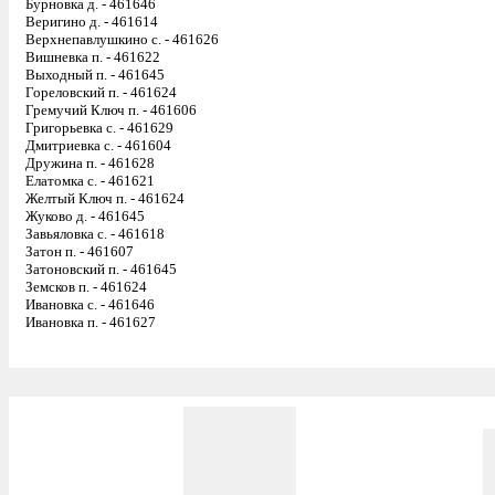
Бурновка д. - 461646
Веригино д. - 461614
Верхнепавлушкино с. - 461626
Вишневка п. - 461622
Выходный п. - 461645
Гореловский п. - 461624
Гремучий Ключ п. - 461606
Григорьевка с. - 461629
Дмитриевка с. - 461604
Дружина п. - 461628
Елатомка с. - 461621
Желтый Ключ п. - 461624
Жуково д. - 461645
Завьяловка с. - 461618
Затон п. - 461607
Затоновский п. - 461645
Земсков п. - 461624
Ивановка с. - 461646
Ивановка п. - 461627