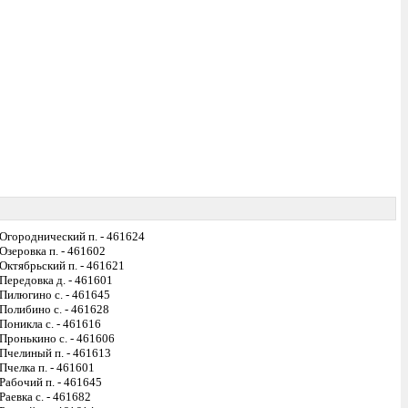
Огороднический п. - 461624
Озеровка п. - 461602
Октябрьский п. - 461621
Передовка д. - 461601
Пилюгино с. - 461645
Полибино с. - 461628
Поникла с. - 461616
Пронькино с. - 461606
Пчелиный п. - 461613
Пчелка п. - 461601
Рабочий п. - 461645
Раевка с. - 461682