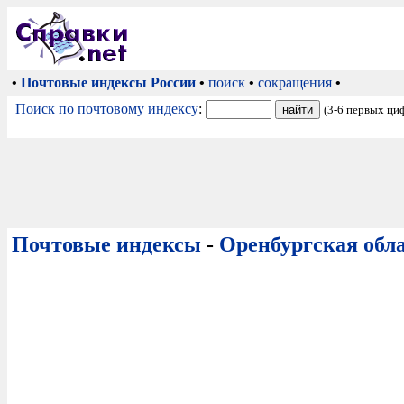
•
Почтовые индексы России
•
поиск
•
сокращения
•
Поиск по почтовому индексу
:
(3-6 первых ци
Почтовые индексы
-
Оренбургская обл