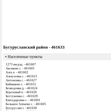
Бугурусланский район - 461633
•
Населенные пункты
1273 км рзд. - 461607
Аксаково с. - 461605
Алга п. - 461602
Алексеевка с. - 461615
Антоновка с. - 461627
Баймаково с. - 461631
Безводовка д. - 461624
Березовый п. - 461620
Бестужевка с. - 461629
Благодаровка с. - 461601
Большое Алпаево с. - 461605
Бугуруслан г. - 461630