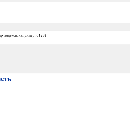
фр индекса, например: 6123)
асть