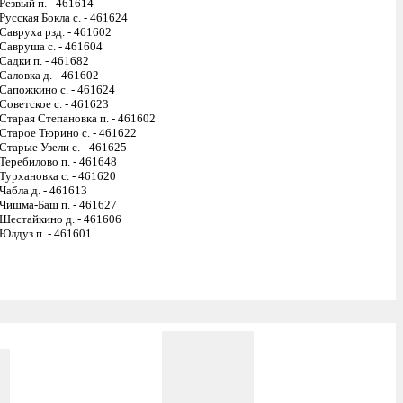
Резвый п. - 461614
Русская Бокла с. - 461624
Савруха рзд. - 461602
Савруша с. - 461604
Садки п. - 461682
Саловка д. - 461602
Сапожкино с. - 461624
Советское с. - 461623
Старая Степановка п. - 461602
Старое Тюрино с. - 461622
Старые Узели с. - 461625
Теребилово п. - 461648
Турхановка с. - 461620
Чабла д. - 461613
Чишма-Баш п. - 461627
Шестайкино д. - 461606
Юлдуз п. - 461601