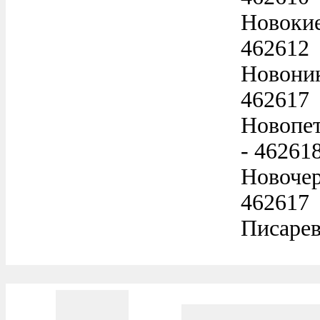
Новокие
462612
Новоник
462617
Новопет
- 46261
Новочер
462617
Писарев