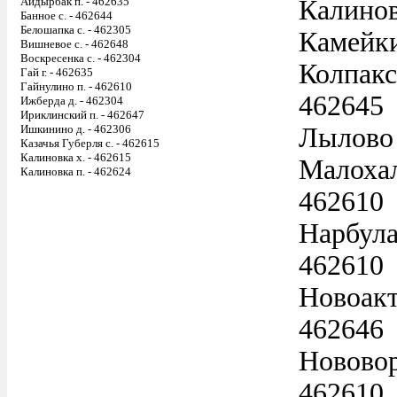
Айдырбак п. - 462635
Калинов
Банное с. - 462644
Белошапка с. - 462305
Камейки
Вишневое с. - 462648
Воскресенка с. - 462304
Колпакск
Гай г. - 462635
Гайнулино п. - 462610
462645
Ижберда д. - 462304
Ириклинский п. - 462647
Ишкинино д. - 462306
Лылово 
Казачья Губерля с. - 462615
Калиновка х. - 462615
Малохал
Калиновка п. - 462624
462610
Нарбула
462610
Новоакт
462646
Нововор
462610