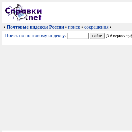
•
Почтовые индексы России
•
поиск
•
сокращения
•
Поиск по почтовому индексу
:
(3-6 первых ци