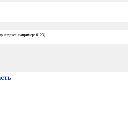
фр индекса, например: 6123)
асть