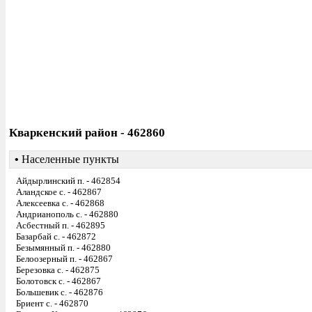
Кваркенский район - 462860
•
Населенные пункты
Айдырлинский п. - 462854
Аландское с. - 462867
Алексеевка с. - 462868
Андрианополь с. - 462880
Асбестный п. - 462895
Базарбай с. - 462872
Безымянный п. - 462880
Белоозерный п. - 462867
Березовка с. - 462875
Болотовск с. - 462867
Большевик с. - 462876
Бриент с. - 462870