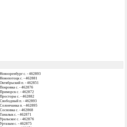
Новооренбург с. - 462893
Новопотоцк с. - 462881
Октябрьский п. - 462851
Покровка с. - 462876
Приморск с. - 462872
Просторы с. - 462882
Свободный п. - 462893
Солончанка п. - 462895
Сосновка с. - 462868
Таналык с. - 462871
Уральское с. - 462876
Уртазым с. - 462875