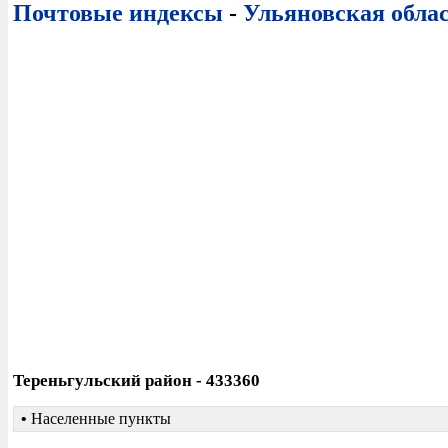
Почтовые индексы
-
Ульяновская обла
Тереньгульский район - 433360
•
Населенные пункты