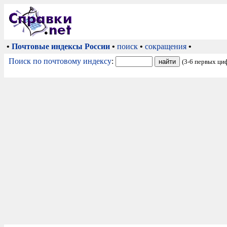
•
Почтовые индексы России
•
поиск
•
сокращения
•
Поиск по почтовому индексу
:
(3-6 первых ци