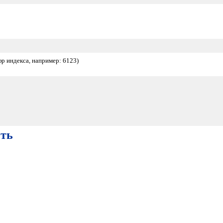
фр индекса, например: 6123)
сть