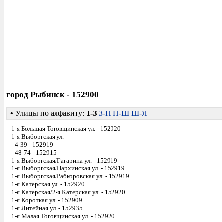
город Рыбинск - 152900
•
Улицы по алфавиту:
1-З
З-П
П-Ш
Ш-Я
1-я Большая Тоговщинская ул. - 152920
1-я Выборгская ул. -
- 4-39 - 152919
- 48-74 - 152915
1-я Выборгская/Гагарина ул. - 152919
1-я Выборгская/Пархинская ул. - 152919
1-я Выборгская/Рабкоровская ул. - 152919
1-я Катерская ул. - 152920
1-я Катерская/2-я Катерская ул. - 152920
1-я Короткая ул. - 152909
1-я Литейная ул. - 152935
1-я Малая Тоговщинская ул. - 152920