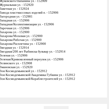
Жуковского/Папанина ул. - 152909
Журнальная ул. - 152920
Заветная ул. - 152924
Завода пластмассовых изделий п. - 152906
Загородная ул. - 152981
Западная ул. - 152906
Западная/Коллективизации ул. - 152906
Заречная ул. - 152906
Захарова ул. - 152900
Захарова/Моховая ул. - 152900
Захарова/Рабочая ул. - 152900
Захарова/Расплетина ул. - 152900
Звездная ул. - 152914
Звездная/200 лет Рыбинска бульвар ул. - 152914
Зеленая ул. - 152906
Зеленая/Кривоколенный переулок ул. - 152906
Зелинского ул. - 152908
Змановская ул. - 152920
Зои Космодемьянской ул. - 152912
Зои Космодемьянской/Академика Губкина ул. - 152912
Зои Космодемьянской/Кораблестроителей ул. - 152912