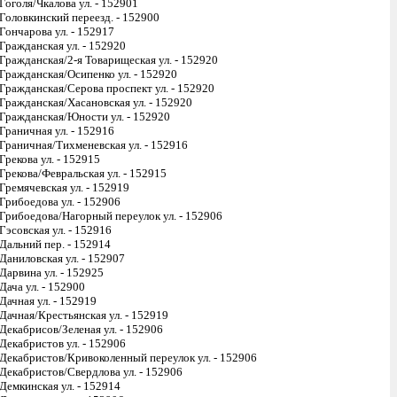
Гоголя/Чкалова ул. - 152901
Головкинский переезд. - 152900
Гончарова ул. - 152917
Гражданская ул. - 152920
Гражданская/2-я Товарищеская ул. - 152920
Гражданская/Осипенко ул. - 152920
Гражданская/Серова проспект ул. - 152920
Гражданская/Хасановская ул. - 152920
Гражданская/Юности ул. - 152920
Граничная ул. - 152916
Граничная/Тихменевская ул. - 152916
Грекова ул. - 152915
Грекова/Февральская ул. - 152915
Гремячевская ул. - 152919
Грибоедова ул. - 152906
Грибоедова/Нагорный переулок ул. - 152906
Гэсовская ул. - 152916
Дальний пер. - 152914
Даниловская ул. - 152907
Дарвина ул. - 152925
Дача ул. - 152900
Дачная ул. - 152919
Дачная/Крестьянская ул. - 152919
Декабрисов/Зеленая ул. - 152906
Декабристов ул. - 152906
Декабристов/Кривоколенный переулок ул. - 152906
Декабристов/Свердлова ул. - 152906
Демкинская ул. - 152914