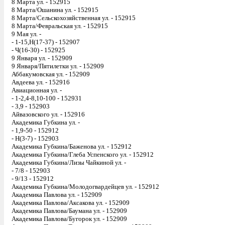
8 Марта ул. - 152915
8 Марта/Ошанина ул. - 152915
8 Марта/Сельскохозяйственная ул. - 152915
8 Марта/Февральская ул. - 152915
9 Мая ул. -
- 1-15,Н(17-37) - 152907
- Ч(16-30) - 152925
9 Января ул. - 152909
9 Января/Пятилетки ул. - 152909
Аббакумовская ул. - 152909
Авдеева ул. - 152916
Авиационная ул. -
- 1-2,4-8,10-100 - 152931
- 3,9 - 152903
Айвазовского ул. - 152916
Академика Губкина ул. -
- 1,9-50 - 152912
- Н(3-7) - 152903
Академика Губкина/Баженова ул. - 152912
Академика Губкина/Глеба Успенского ул. - 152912
Академика Губкина/Лизы Чайкиной ул. -
- 7/8 - 152903
- 9/13 - 152912
Академика Губкина/Молодогвардейцев ул. - 152912
Академика Павлова ул. - 152909
Академика Павлова/Аксакова ул. - 152909
Академика Павлова/Баумана ул. - 152909
Академика Павлова/Бугорок ул. - 152909