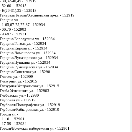
- 30,32-40,45 - 152919
- 52-60 - 152915
- Н(29-31),35 - 152918
Генерала Батова/Хасановская пр-кт. - 152919
Герцена ул. -
- 1-65,67-75,77-87 - 152934
- 66,76 - 152903
- 93-97 - 152931
Герцена/Бородулина ул. - 152934
Герцена/Гоголя ул. - 152934
Герцена/Кирова ул. - 152934
Герцена/Ломоносова ул. - 152934
Герцена/Луначарского ул. - 152934
Герцена/Пушкина ул. - 152934
Герцена/Румянцевская ул. - 152934
Герцена/Советская ул. - 152901
Глаголь ул. - 152909
Глазурная ул. - 152915
Глазурная/Февральская ул. - 152915
Глеба Успенского ул. - 152903
Глебовская ул. - 152930
Глубокая ул. - 152919
Глубокая/Полиграфская ул. - 152919
Глубокая/Рабкоровская ул. - 152919
Гоголя ул. -
- 1-16 - 152901
- 17-59 - 152934
Гоголя/Волжская набережная ул. - 152901