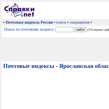
•
Почтовые индексы России
•
поиск
•
сокращения
•
Поиск по почтовому индексу
:
(3-6 первых ци
Почтовые индексы
-
Ярославская обла