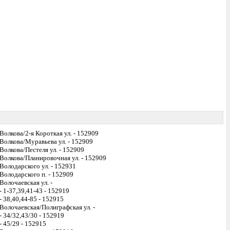
Волкова/2-я Короткая ул. - 152909
Волкова/Муравьева ул. - 152909
Волкова/Пестеля ул. - 152909
Волкова/Планировочная ул. - 152909
Володарского ул. - 152931
Володарского п. - 152909
Волочаевская ул. -
- 1-37,39,41-43 - 152919
- 38,40,44-85 - 152915
Волочаевская/Полиграфская ул. -
- 34/32,43/30 - 152919
- 45/29 - 152915