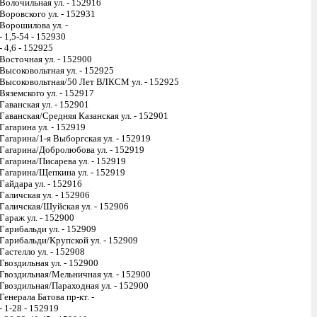
Волочильная ул. - 152916
Воровского ул. - 152931
Ворошилова ул. -
- 1,5-54 - 152930
- 4,6 - 152925
Восточная ул. - 152900
Высоковольтная ул. - 152925
Высоковольтная/50 Лет ВЛКСМ ул. - 152925
Вяземского ул. - 152917
Гаванская ул. - 152901
Гаванская/Средняя Казанская ул. - 152901
Гагарина ул. - 152919
Гагарина/1-я Выборгская ул. - 152919
Гагарина/Добролюбова ул. - 152919
Гагарина/Писарева ул. - 152919
Гагарина/Щепкина ул. - 152919
Гайдара ул. - 152916
Галичская ул. - 152906
Галичская/Шуйская ул. - 152906
Гараж ул. - 152900
Гарибальди ул. - 152909
Гарибальди/Крупской ул. - 152909
Гастелло ул. - 152908
Гвоздильная ул. - 152900
Гвоздильная/Мельничная ул. - 152900
Гвоздильная/Параходная ул. - 152900
Генерала Батова пр-кт. -
- 1-28 - 152919